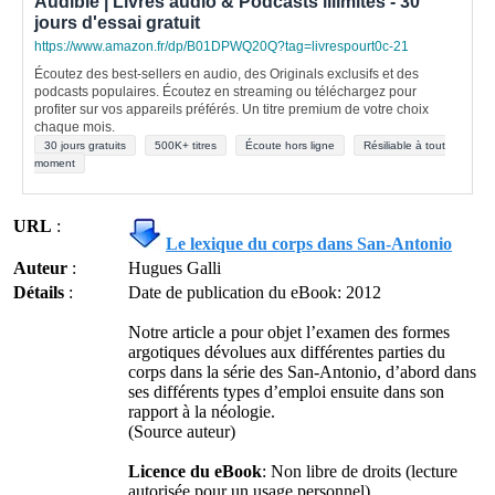
Audible | Livres audio & Podcasts illimités - 30
jours d'essai gratuit
https://www.amazon.fr/dp/B01DPWQ20Q?tag=livrespourt0c-21
Écoutez des best-sellers en audio, des Originals exclusifs et des
podcasts populaires. Écoutez en streaming ou téléchargez pour
profiter sur vos appareils préférés. Un titre premium de votre choix
chaque mois.
30 jours gratuits
500K+ titres
Écoute hors ligne
Résiliable à tout
moment
URL
:
Le lexique du corps dans San-Antonio
Auteur
:
Hugues Galli
Détails
:
Date de publication du eBook: 2012
Notre article a pour objet l’examen des formes
argotiques dévolues aux différentes parties du
corps dans la série des San-Antonio, d’abord dans
ses différents types d’emploi ensuite dans son
rapport à la néologie.
(Source auteur)
Licence du eBook
: Non libre de droits (lecture
autorisée pour un usage personnel)