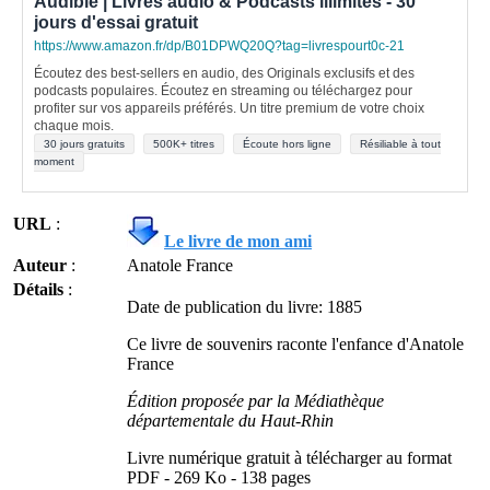
Audible | Livres audio & Podcasts illimités - 30
jours d'essai gratuit
https://www.amazon.fr/dp/B01DPWQ20Q?tag=livrespourt0c-21
Écoutez des best-sellers en audio, des Originals exclusifs et des
podcasts populaires. Écoutez en streaming ou téléchargez pour
profiter sur vos appareils préférés. Un titre premium de votre choix
chaque mois.
30 jours gratuits
500K+ titres
Écoute hors ligne
Résiliable à tout
moment
URL
:
Le livre de mon ami
Auteur
:
Anatole France
Détails
:
Date de publication du livre: 1885
Ce livre de souvenirs raconte l'enfance d'Anatole
France
Édition proposée par la Médiathèque
départementale du Haut-Rhin
Livre numérique gratuit à télécharger au format
PDF - 269 Ko - 138 pages