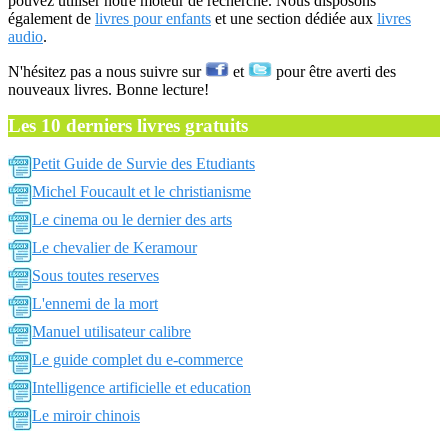
pouvez utiliser notre moteur de recherche. Nous disposons
également de
livres pour enfants
et une section dédiée aux
livres
audio
.
N'hésitez pas a nous suivre sur
et
pour être averti des
nouveaux livres. Bonne lecture!
Les 10 derniers livres gratuits
Petit Guide de Survie des Etudiants
Michel Foucault et le christianisme
Le cinema ou le dernier des arts
Le chevalier de Keramour
Sous toutes reserves
L'ennemi de la mort
Manuel utilisateur calibre
Le guide complet du e-commerce
Intelligence artificielle et education
Le miroir chinois