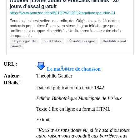
Audible | Livres audio & Podcasts illimités - 30
jours d'essai gratuit
https://www.amazon.fr/dp/B01DPWQ20Q?tag=livrespourt0c-21
Écoutez des best-sellers en audio, des Originals exclusifs et des
podcasts populaires. Écoutez en streaming ou téléchargez pour
profiter sur vos appareils préférés. Un titre premium de votre choix
chaque mois.
30 jours gratuits
500K+ titres
Écoute hors ligne
Résiliable à tout
moment
URL
:
Le maÃ®tre de chausson
Auteur
:
Théophile Gautier
Détails
:
Date de publication du texte: 1842
Edition Bibliothèque Municipale de Lisieux
Texte à lire en ligne au format HTML
Extrait:
"V
avez sans doute vu, si le hasard ou toute
OUS
autre raison vous a conduit aux barrières, aux