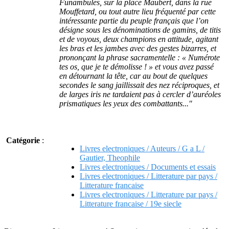
Funambules, sur la place Maubert, dans la rue
Mouffetard, ou tout autre lieu fréquenté par cette
intéressante partie du peuple français que l’on
désigne sous les dénominations de gamins, de titis
et de voyous, deux champions en attitude, agitant
les bras et les jambes avec des gestes bizarres, et
prononçant la phrase sacramentelle : « Numérote
tes os, que je te démolisse ! » et vous avez passé
en détournant la tête, car au bout de quelques
secondes le sang jaillissait des nez réciproques, et
de larges iris ne tardaient pas à cercler d’auréoles
prismatiques les yeux des combattants..."
Catégorie
:
Livres electroniques / Auteurs / G a L /
Gautier, Theophile
Livres electroniques / Documents et essais
Livres electroniques / Litterature par pays /
Litterature francaise
Livres electroniques / Litterature par pays /
Litterature francaise / 19e siecle