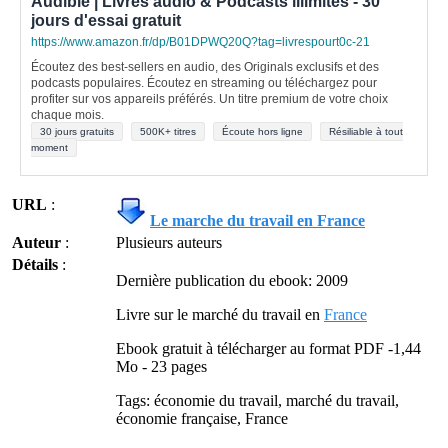
Audible | Livres audio & Podcasts illimités - 30
jours d'essai gratuit
https://www.amazon.fr/dp/B01DPWQ20Q?tag=livrespourt0c-21
Écoutez des best-sellers en audio, des Originals exclusifs et des
podcasts populaires. Écoutez en streaming ou téléchargez pour
profiter sur vos appareils préférés. Un titre premium de votre choix
chaque mois.
30 jours gratuits
500K+ titres
Écoute hors ligne
Résiliable à tout
moment
URL
:
Le marche du travail en France
Auteur
:
Plusieurs auteurs
Détails
:
Dernière publication du ebook: 2009
Livre sur le marché du travail en
France
Ebook gratuit à télécharger au format PDF -1,44
Mo - 23 pages
Tags: économie du travail, marché du travail,
économie française, France