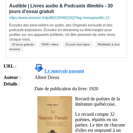
Audible | Livres audio & Podcasts illimités - 30
jours d'essai gratuit
https://www.amazon.fr/dp/B01DPWQ20Q?tag=livrespourt0c-21
Écoutez des best-sellers en audio, des Originals exclusifs et des
podcasts populaires. Écoutez en streaming ou téléchargez pour
profiter sur vos appareils préférés. Un titre premium de votre choix
chaque mois.
30 jours gratuits
500K+ titres
Écoute hors ligne
Résiliable à tout
moment
URL
:
Le mauvais passant
Auteur
:
Albert Dreux
Détails
:
Date de publication du livre: 1920
Recueil de poésies de la
littérature québécoise.
Le recueil compte 32
poèmes, répartis en six
parties. Le titre de chacune
d'elles est emprunté à un