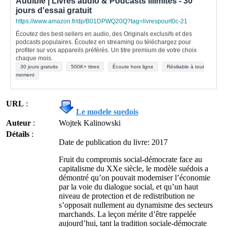
Audible | Livres audio & Podcasts illimités - 30
jours d'essai gratuit
https://www.amazon.fr/dp/B01DPWQ20Q?tag=livrespourt0c-21
Écoutez des best-sellers en audio, des Originals exclusifs et des
podcasts populaires. Écoutez en streaming ou téléchargez pour
profiter sur vos appareils préférés. Un titre premium de votre choix
chaque mois.
30 jours gratuits
500K+ titres
Écoute hors ligne
Résiliable à tout
moment
URL
:
Le modele suedois
Auteur
:
Wojtek Kalinowski
Détails
:
Date de publication du livre: 2017
Fruit du compromis social-démocrate face au
capitalisme du XXe siècle, le modèle suédois a
démontré qu’on pouvait moderniser l’économie
par la voie du dialogue social, et qu’un haut
niveau de protection et de redistribution ne
s’opposait nullement au dynamisme des secteurs
marchands. La leçon mérite d’être rappelée
aujourd’hui, tant la tradition sociale-démocrate