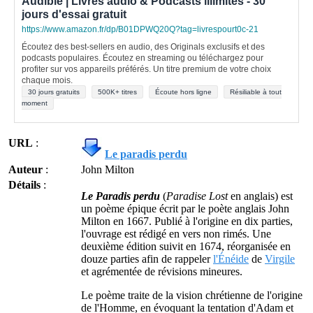
Audible | Livres audio & Podcasts illimités - 30
jours d'essai gratuit
https://www.amazon.fr/dp/B01DPWQ20Q?tag=livrespourt0c-21
Écoutez des best-sellers en audio, des Originals exclusifs et des
podcasts populaires. Écoutez en streaming ou téléchargez pour
profiter sur vos appareils préférés. Un titre premium de votre choix
chaque mois.
30 jours gratuits
500K+ titres
Écoute hors ligne
Résiliable à tout
moment
URL
:
Le paradis perdu
Auteur
:
John Milton
Détails
:
Le Paradis perdu
(
Paradise Lost
en anglais) est
un poème épique écrit par le poète anglais John
Milton en 1667. Publié à l'origine en dix parties,
l'ouvrage est rédigé en vers non rimés. Une
deuxième édition suivit en 1674, réorganisée en
douze parties afin de rappeler
l'Énéide
de
Virgile
et agrémentée de révisions mineures.
Le poème traite de la vision chrétienne de l'origine
de l'Homme, en évoquant la tentation d'Adam et