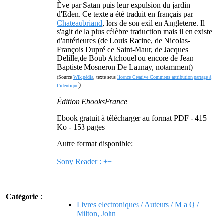
Ève par Satan puis leur expulsion du jardin
d'Eden. Ce texte a été traduit en français par
Chateaubriand
, lors de son exil en Angleterre. Il
s'agit de la plus célèbre traduction mais il en existe
d'antérieures (de Louis Racine, de Nicolas-
François Dupré de Saint-Maur, de Jacques
Delille,de Boub Atchouel ou encore de Jean
Baptiste Mosneron De Launay, notamment)
(Source
Wikipédia
, texte sous
licence Creative Commons attribution partage à
)
l’identique
Édition EbooksFrance
Ebook gratuit à télécharger au format PDF - 415
Ko - 153 pages
Autre format disponible:
Sony Reader : ++
Catégorie
:
Livres electroniques / Auteurs / M a Q /
Milton, John