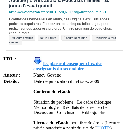
Audible | Livres audio & Podcasts illimités - 30
jours d'essai gratuit
https://www.amazon.fr/dp/B01DPWQ20Q?tag=livrespourt0c-21
Écoutez des best-sellers en audio, des Originals exclusifs et des
podcasts populaires. Écoutez en streaming ou téléchargez pour
profiter sur vos appareils préférés. Un titre premium de votre choix
chaque mois.
30 jours gratuits
500K+ titres
Écoute hors ligne
Résiliable à tout
moment
URL
:
Le plaisir d'enseigner chez des
enseignants du secondaire
Auteur
:
Nancy Goyette
Détails
:
Date de publication du eBook: 2009
Contenu du eBook
Situation du problème - Le cadre théorique -
Méthodologie - Résultats de la recherche -
Discussion - Conclusion - Bibliographie
Licence du eBook
: non libre de droits (Lecture
privée autorisée à partir du site de l'
UQTR
)