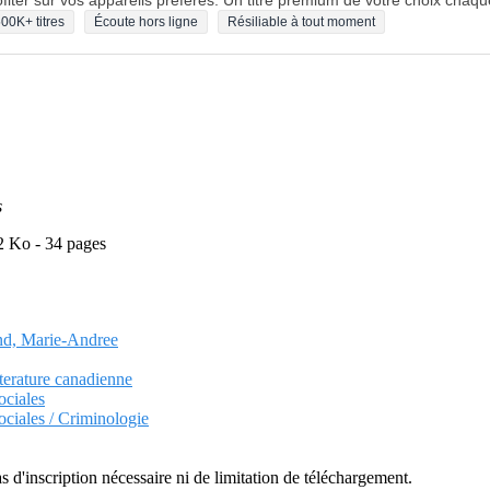
fiter sur vos appareils préférés. Un titre premium de votre choix chaqu
00K+ titres
Écoute hors ligne
Résiliable à tout moment
s
2 Ko - 34 pages
rand, Marie-Andree
tterature canadienne
ociales
ociales / Criminologie
as d'inscription nécessaire ni de limitation de téléchargement.