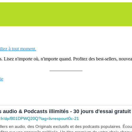
siliez à tout moment.
 Lisez n'importe où, n'importe quand. Profitez des best-sellers, nouveau
______________
ie
s audio & Podcasts illimités - 30 jours d'essai gratuit
.fr/dp/B01DPWQ20Q?tag=livrespourt0c-21
lers en audio, des Originals exclusifs et des podcasts populaires. Éco