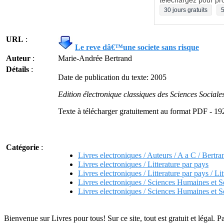
téléchargez pour pro
30 jours gratuits
5
URL
:
Le reve dâ€™une societe sans risque
Auteur
:
Marie-Andrée Bertrand
Détails
:
Date de publication du texte: 2005
Edition électronique classiques des Sciences Sociale
Texte à télécharger gratuitement au format PDF - 19
Catégorie
:
Livres electroniques / Auteurs / A a C / Bert
Livres electroniques / Litterature par pays
Livres electroniques / Litterature par pays / Li
Livres electroniques / Sciences Humaines et S
Livres electroniques / Sciences Humaines et S
Bienvenue sur Livres pour tous! Sur ce site, tout est gratuit et légal. P