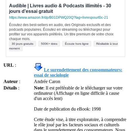
Audible | Livres audio & Podcasts illimités - 30
jours d'essai gratuit
https://www.amazon.fr/dp/B01DPWQ20Q?tag=livrespourt0c-21
Écoutez des best-sellers en audio, des Originals exclusifs et des
podcasts populaires. Écoutez en streaming ou téléchargez pour
profiter sur vos appareils préférés. Un titre premium de votre choix
chaque mois.
30 jours gratuits
500K+ titres
Écoute hors ligne
Résiliable à tout
moment
URL
:
Le surendettement des consommateurs:
essai de sociologie
Auteur
:
Andrée Caron
Détails
:
Note
: Il est préférable de le télécharger sur votre
ordinateur (Affichage en ligne difficile à cause
d'un accès lent)
Date de publication du eBook: 1998
Cette étude vise, à titre exploratoire, à comprendre
le rôle joué par les facteurs sociaux et culturels
dans le surendettement des consommateurs. Nous