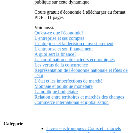
publique sur cette dynamique.
Cours gratuit d'économie à télécharger au format
PDF - 11 pages
Voir aussi:
Qu'est-ce que l'économie?
L'entreprise et ses comptes
L'entreprise et la décision d'investissement
L'entreprise et son financement
A quoi sert la finance?
La coordination entre acteurs économiques
Les vertus de la concurrence
Représentation de l'économie nationale et rôles de
l'état
L'état et les imperfections de marché
Monnaie et politique monétaire
La politique budgétaire
Relation entre territoires et marchés des changes
Commerce international et globalisation
Catégorie
:
Livres electroniques / Cours et Tutoriels