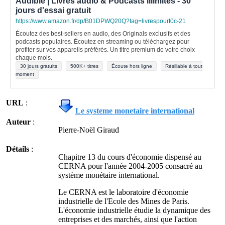
Audible | Livres audio & Podcasts illimités - 30
jours d'essai gratuit
https://www.amazon.fr/dp/B01DPWQ20Q?tag=livrespourt0c-21
Écoutez des best-sellers en audio, des Originals exclusifs et des
podcasts populaires. Écoutez en streaming ou téléchargez pour
profiter sur vos appareils préférés. Un titre premium de votre choix
chaque mois.
30 jours gratuits
500K+ titres
Écoute hors ligne
Résiliable à tout
moment
URL
:
Le systeme monetaire international
Auteur
:
Pierre-Noël Giraud
Détails
:
Chapitre 13 du cours d'économie dispensé au
CERNA pour l'année 2004-2005 consacré au
système monétaire international.
Le CERNA est le laboratoire d'économie
industrielle de l'Ecole des Mines de Paris.
L'économie industrielle étudie la dynamique des
entreprises et des marchés, ainsi que l'action