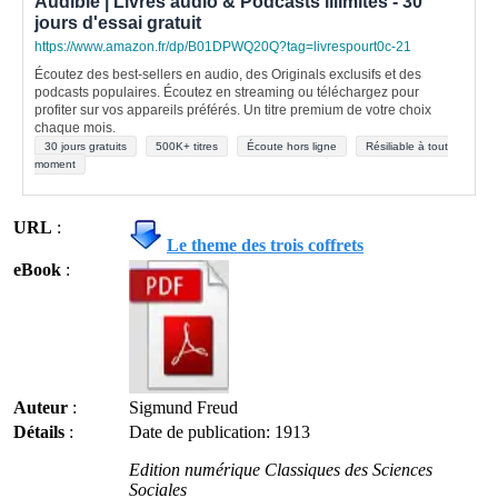
Audible | Livres audio & Podcasts illimités - 30
jours d'essai gratuit
https://www.amazon.fr/dp/B01DPWQ20Q?tag=livrespourt0c-21
Écoutez des best-sellers en audio, des Originals exclusifs et des
podcasts populaires. Écoutez en streaming ou téléchargez pour
profiter sur vos appareils préférés. Un titre premium de votre choix
chaque mois.
30 jours gratuits
500K+ titres
Écoute hors ligne
Résiliable à tout
moment
URL
:
Le theme des trois coffrets
eBook
:
Auteur
:
Sigmund Freud
Détails
:
Date de publication: 1913
Edition numérique Classiques des Sciences
Sociales