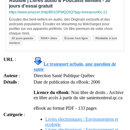
Audible | Livres audio & Podcasts illimités - 30
jours d'essai gratuit
https://www.amazon.fr/dp/B01DPWQ20Q?tag=livrespourt0c-21
Écoutez des best-sellers en audio, des Originals exclusifs et des
podcasts populaires. Écoutez en streaming ou téléchargez pour
profiter sur vos appareils préférés. Un titre premium de votre choix
chaque mois.
30 jours gratuits
500K+ titres
Écoute hors ligne
Résiliable à tout
moment
URL
:
Le transport urbain, une question de
sante
Auteur
:
Direction Santé Publique Québec
Détails
:
Date de publication du eBook: 2006
Licence du eBook
: Non libre de droits - Archive
en libre accès à partir du site santemontreal.qc.ca
eBook au format PDF - 133 pages
Catégorie
:
Livres electroniques / Environnement et
ecologie
Livres electroniques / Environnement et