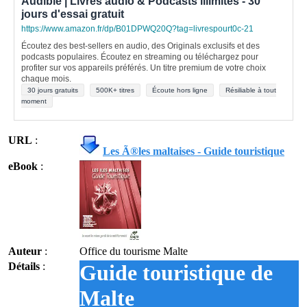
Audible | Livres audio & Podcasts illimités - 30
jours d'essai gratuit
https://www.amazon.fr/dp/B01DPWQ20Q?tag=livrespourt0c-21
Écoutez des best-sellers en audio, des Originals exclusifs et des
podcasts populaires. Écoutez en streaming ou téléchargez pour
profiter sur vos appareils préférés. Un titre premium de votre choix
chaque mois.
30 jours gratuits
500K+ titres
Écoute hors ligne
Résiliable à tout
moment
URL
:
Les Ã®les maltaises - Guide touristique
eBook
:
Auteur
:
Office du tourisme Malte
Détails
:
Guide touristique de
Malte