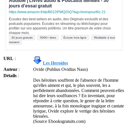
Audible | Livres audio & Podcasts illimités - 30
jours d'essai gratuit
https://www.amazon.fr/dp/B01DPWQ20Q?tag=livrespourt0c-21
Écoutez des best-sellers en audio, des Originals exclusifs et des
podcasts populaires. Écoutez en streaming ou téléchargez pour
profiter sur vos appareils préférés. Un titre premium de votre choix
chaque mois.
30 jours gratuits
500K+ titres
Écoute hors ligne
Résiliable à tout
moment
URL
:
Les Heroides
Auteur
:
Ovide (Publius Ovidius Naso)
Détails
:
Des héroïnes souffrent de l'absence de l'homme
qu'elles aiment et qui, le plus souvent, les a
perfidement abandonnées. Comment peuvent-elles
lui dire leurs souffrances ? En inventant, pour
répondre à cette question, le genre de la lettre
amoureuse, à la fois monologue tragique et cantate
lyrique, Ovide explore le vertige des héroïnes
blessées.
(Source Ebooksgratuits.com)