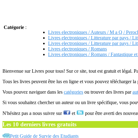
Catégorie
:
Livres electroniques / Auteurs / M a Q / Peroc
Livres electroniques / Litterature par pays / Lit
Livres electroniques / Litterature par pays / Lit
Livres electroniques / Romans
Livres electroniques / Romans / Fantastique e
Bienvenue sur Livres pour tous! Sur ce site, tout est gratuit et légal. P
Tous les livres peuvent être lus en ligne et vous pouvez télécharger la 
Vous pouvez naviguer dans les
catégories
ou trouver des livres par
au
Si vous souhaitez chercher un auteur ou un livre spécifique, vous po
N'hésitez pas a nous suivre sur
et
pour être averti des nouvea
Les 10 derniers livres gratuits
Petit Guide de Survie des Etudiants