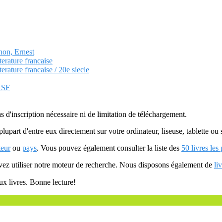
hon, Ernest
terature francaise
terature francaise / 20e siecle
t SF
as d'inscription nécessaire ni de limitation de téléchargement.
plupart d'entre eux directement sur votre ordinateur, liseuse, tablette o
teur
ou
pays
. Vous pouvez également consulter la liste des
50 livres les
uvez utiliser notre moteur de recherche. Nous disposons également de
li
ux livres. Bonne lecture!