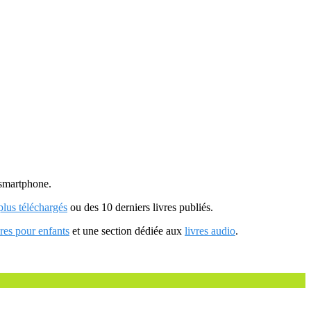
u smartphone.
 plus téléchargés
ou des 10 derniers livres publiés.
vres pour enfants
et une section dédiée aux
livres audio
.