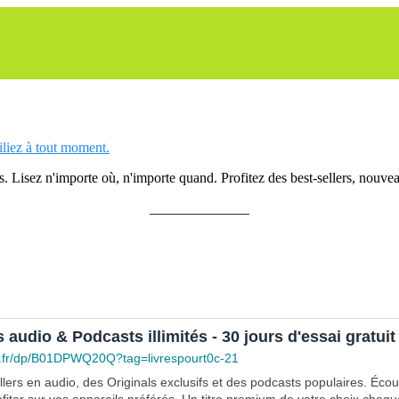
siliez à tout moment.
 Lisez n'importe où, n'importe quand. Profitez des best-sellers, nouveau
______________
s audio & Podcasts illimités - 30 jours d'essai gratuit
.fr/dp/B01DPWQ20Q?tag=livrespourt0c-21
lers en audio, des Originals exclusifs et des podcasts populaires. Éco