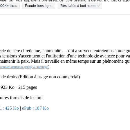
fiter sur vos appareils préférés. Un titre premium de votre choix chaqu
00K+ titres
Écoute hors ligne
Résiliable à tout moment
ècle de l'ère chrétienne, l'humanité — qui a survécu entretemps à une g
tensions s'accentuent et l'utilisation d'une technologie avancée pour vai
maintenir la paix. Mais il travaille en même temps sur un phénomène qui
)
Commons attribution partage à l’identique
re de droits (Edition à usage non commercial)
 923 Ko - 215 pages
utres formats de lecture:
 : 425 Ko
|
ePub : 187 Ko