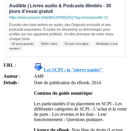
Audible | Livres audio & Podcasts illimités - 30
jours d'essai gratuit
https://www.amazon.fr/dp/B01DPWQ20Q?tag=livrespourt0c-21
Écoutez des best-sellers en audio, des Originals exclusifs et des
podcasts populaires. Écoutez en streaming ou téléchargez pour
profiter sur vos appareils préférés. Un titre premium de votre choix
chaque mois.
30 jours gratuits
500K+ titres
Écoute hors ligne
Résiliable à tout
moment
URL
:
Les SCPI : la "pierre papier"
Auteur
:
AMF
Détails
:
Date de publication du eBook: 2014
Contenu du guide numérique
Les particularités d’un placement en SCPI - Les
différentes catégories de SCPI - L’achat et la vente
de parts - Les revenus et les frais - Leur
fonctionnement - Questions pratiques
Licence du eBook
: Non libre de droits (Lecture