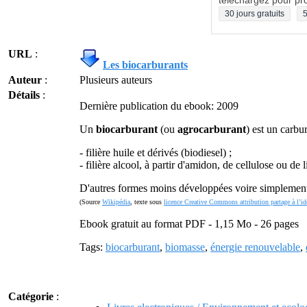
téléchargez pour pro
30 jours gratuits
5
URL
:
Les biocarburants
Auteur
:
Plusieurs auteurs
Détails
:
Dernière publication du ebook: 2009
Un
biocarburant
(ou
agrocarburant
) est un carbu
- filière huile et dérivés (biodiesel) ;
- filière alcool, à partir d'amidon, de cellulose ou de
D'autres formes moins développées voire simplement a
(Source
Wikipédia
, texte sous
licence Creative Commons attribution partage à l’id
Ebook gratuit au format PDF - 1,15 Mo - 26 pages
Tags:
biocarburant
,
biomasse
,
énergie renouvelable
,
Catégorie
: