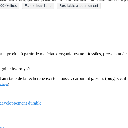
fiter sur vos appareils préférés. Un titre premium de votre choix chaqu
00K+ titres
Écoute hors ligne
Résiliable à tout moment
rant produit à partir de matériaux organiques non fossiles, provenant de l
 lignine hydrolysés.
u stade de la recherche existent aussi : carburant gazeux (biogaz carbu
entique
)
développement durable