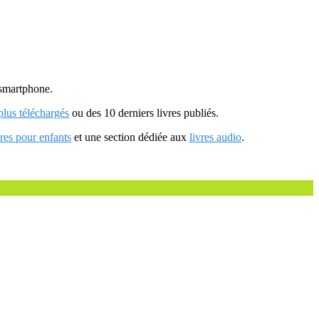
u smartphone.
 plus téléchargés
ou des 10 derniers livres publiés.
vres pour enfants
et une section dédiée aux
livres audio
.