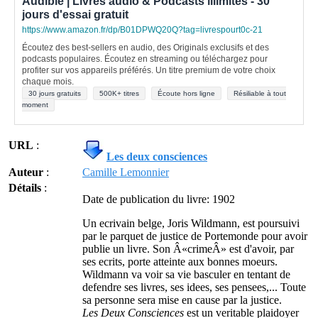
Audible | Livres audio & Podcasts illimités - 30
jours d'essai gratuit
https://www.amazon.fr/dp/B01DPWQ20Q?tag=livrespourt0c-21
Écoutez des best-sellers en audio, des Originals exclusifs et des
podcasts populaires. Écoutez en streaming ou téléchargez pour
profiter sur vos appareils préférés. Un titre premium de votre choix
chaque mois.
30 jours gratuits
500K+ titres
Écoute hors ligne
Résiliable à tout
moment
URL
:
Les deux consciences
Auteur
:
Camille Lemonnier
Détails
:
Date de publication du livre: 1902
Un ecrivain belge, Joris Wildmann, est poursuivi
par le parquet de justice de Portemonde pour avoir
publie un livre. Son Â«crimeÂ» est d'avoir, par
ses ecrits, porte atteinte aux bonnes moeurs.
Wildmann va voir sa vie basculer en tentant de
defendre ses livres, ses idees, ses pensees,... Toute
sa personne sera mise en cause par la justice.
Les Deux Consciences
est un veritable plaidoyer