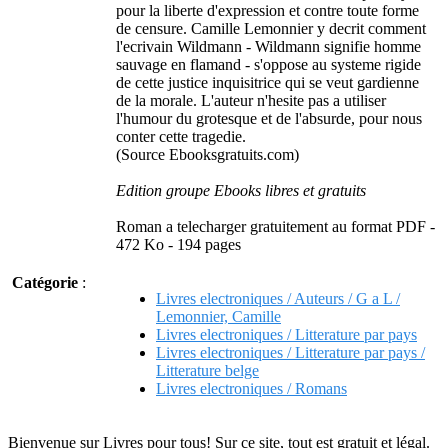
pour la liberte d'expression et contre toute forme
de censure. Camille Lemonnier y decrit comment
l'ecrivain Wildmann - Wildmann signifie homme
sauvage en flamand - s'oppose au systeme rigide
de cette justice inquisitrice qui se veut gardienne
de la morale. L'auteur n'hesite pas a utiliser
l'humour du grotesque et de l'absurde, pour nous
conter cette tragedie.
(Source Ebooksgratuits.com)
Edition groupe Ebooks libres et gratuits
Roman a telecharger gratuitement au format PDF -
472 Ko - 194 pages
Catégorie
:
Livres electroniques / Auteurs / G a L /
Lemonnier, Camille
Livres electroniques / Litterature par pays
Livres electroniques / Litterature par pays /
Litterature belge
Livres electroniques / Romans
Bienvenue sur Livres pour tous! Sur ce site, tout est gratuit et légal.