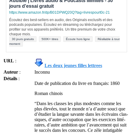
Audible | Livres audio & Podcasts illimités - 30
jours d'essai gratuit
https://www.amazon.fr/dp/B01DPWQ20Q?tag=livrespourt0c-21
Écoutez des best-sellers en audio, des Originals exclusifs et des
podcasts populaires. Écoutez en streaming ou téléchargez pour
profiter sur vos appareils préférés. Un titre premium de votre choix
chaque mois.
30 jours gratuits
500K+ titres
Écoute hors ligne
Résiliable à tout
moment
URL
:
Les deux jeunes filles lettrees
Auteur
:
Inconnu
Détails
:
Date de publication du livre en français: 1860
Roman chinois
“Dans les classes les plus modestes comme les
plus élevées, tout le monde n’a d’autre souci que
d’étudier la langue savante dans les écrivains clas­
siques, d’autre occupation que les exercices litté­
raires, d’autre ambition que l’avancement qui suit
le succès dans les concours. Ce zèle infatigable