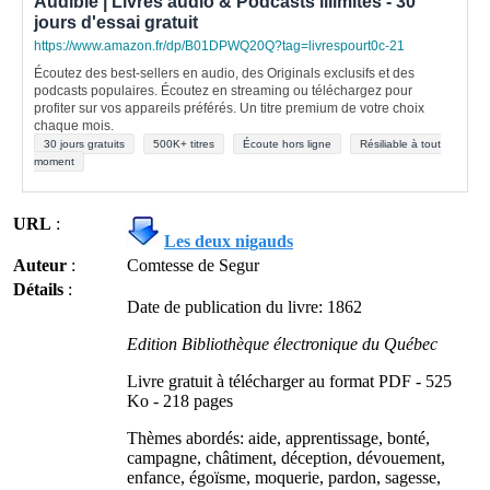
Audible | Livres audio & Podcasts illimités - 30
jours d'essai gratuit
https://www.amazon.fr/dp/B01DPWQ20Q?tag=livrespourt0c-21
Écoutez des best-sellers en audio, des Originals exclusifs et des
podcasts populaires. Écoutez en streaming ou téléchargez pour
profiter sur vos appareils préférés. Un titre premium de votre choix
chaque mois.
30 jours gratuits
500K+ titres
Écoute hors ligne
Résiliable à tout
moment
URL
:
Les deux nigauds
Auteur
:
Comtesse de Segur
Détails
:
Date de publication du livre: 1862
Edition Bibliothèque électronique du Québec
Livre gratuit à télécharger au format PDF - 525
Ko - 218 pages
Thèmes abordés: aide, apprentissage, bonté,
campagne, châtiment, déception, dévouement,
enfance, égoïsme, moquerie, pardon, sagesse,