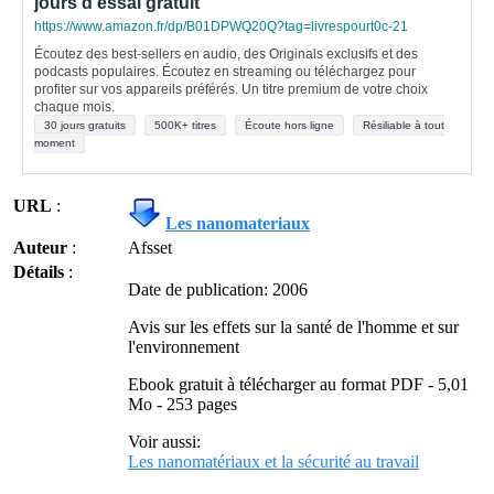
jours d'essai gratuit
https://www.amazon.fr/dp/B01DPWQ20Q?tag=livrespourt0c-21
Écoutez des best-sellers en audio, des Originals exclusifs et des
podcasts populaires. Écoutez en streaming ou téléchargez pour
profiter sur vos appareils préférés. Un titre premium de votre choix
chaque mois.
30 jours gratuits
500K+ titres
Écoute hors ligne
Résiliable à tout
moment
URL
:
Les nanomateriaux
Auteur
:
Afsset
Détails
:
Date de publication: 2006
Avis sur les effets sur la santé de l'homme et sur
l'environnement
Ebook gratuit à télécharger au format PDF - 5,01
Mo - 253 pages
Voir aussi:
Les nanomatériaux et la sécurité au travail