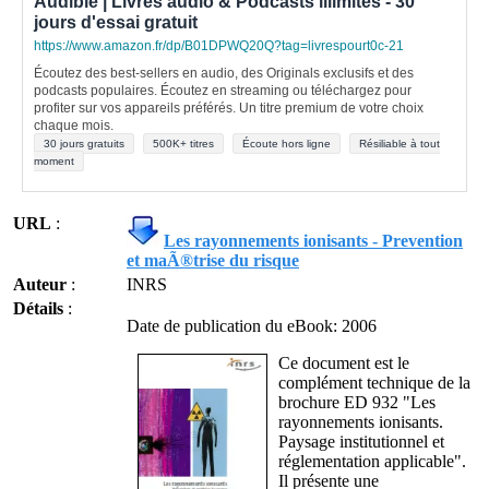
Audible | Livres audio & Podcasts illimités - 30
jours d'essai gratuit
https://www.amazon.fr/dp/B01DPWQ20Q?tag=livrespourt0c-21
Écoutez des best-sellers en audio, des Originals exclusifs et des
podcasts populaires. Écoutez en streaming ou téléchargez pour
profiter sur vos appareils préférés. Un titre premium de votre choix
chaque mois.
30 jours gratuits
500K+ titres
Écoute hors ligne
Résiliable à tout
moment
URL
:
Les rayonnements ionisants - Prevention
et maÃ®trise du risque
Auteur
:
INRS
Détails
:
Date de publication du eBook: 2006
Ce document est le
complément technique de la
brochure ED 932 "Les
rayonnements ionisants.
Paysage institutionnel et
réglementation applicable".
Il présente une