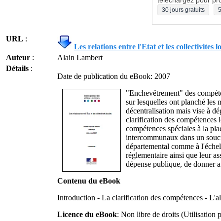
téléchargez pour pro
30 jours gratuits
5
URL
:
Les relations entre l'Etat et les collectivites l
Auteur
:
Alain Lambert
Détails
:
Date de publication du eBook: 2007
"Enchevêtrement" des compétence
sur lesquelles ont planché les
décentralisation mais vise à dé
clarification des compétences 
compétences spéciales à la pla
intercommunaux dans un souci d'
départemental comme à l'échelo
réglementaire ainsi que leur a
dépense publique, de donner aux
Contenu du eBook
Introduction - La clarification des compétences - L'a
Licence du eBook
: Non libre de droits (Utilisation p