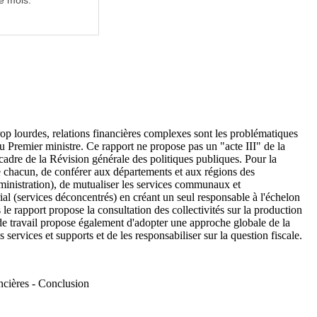
e mois.
trop lourdes, relations financières complexes sont les problématiques
 Premier ministre. Ce rapport ne propose pas un "acte III" de la
 cadre de la Révision générale des politiques publiques. Pour la
de chacun, de conférer aux départements et aux régions des
ministration), de mutualiser les services communaux et
rial (services déconcentrés) en créant un seul responsable à l'échelon
e rapport propose la consultation des collectivités sur la production
de travail propose également d'adopter une approche globale de la
services et supports et de les responsabiliser sur la question fiscale.
ancières - Conclusion