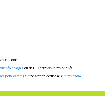
u smartphone.
 plus téléchargés
ou des 10 derniers livres publiés.
vres pour enfants
et une section dédiée aux
livres audio
.