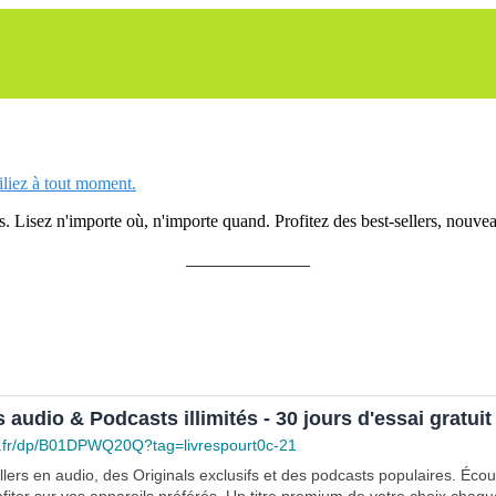
siliez à tout moment.
 Lisez n'importe où, n'importe quand. Profitez des best-sellers, nouveau
______________
s audio & Podcasts illimités - 30 jours d'essai gratuit
.fr/dp/B01DPWQ20Q?tag=livrespourt0c-21
lers en audio, des Originals exclusifs et des podcasts populaires. Éco