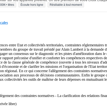
fiter sur vos appareils préférés. Un titre premium de votre choix chaqu
00K+ titres
Écoute hors ligne
Résiliable à tout moment
ocales
s entre Etat et collectivités territoriales, contraintes réglementaires 
 membres du groupe de travail présidé par Alain Lambert à la demande du
gager un consensus sur le diagnostic et les pistes d'amélioration dans le
le rapport préconise d'unifier et conforter les compétences respectives 
ce de la clause générale de compétence (ouverte à tous les niveaux d'ad
économie et de clarifier les missions et l'organisation de l'Etat territo
n régional. En ce qui concerne l'allègement des contraintes normatives l
ssociation aux processus de décisions communautaires. Enfin le groupe 
 collectivités les outils de maîtrise de leurs dépenses en mutualisant les 
llègement des contraintes normatives - La clarification des relations fin
rivée libre)