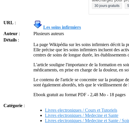
téléchargez pour pro
30 jours gratuits
5
URL
:
Les soins infirmiers
Auteur
:
Plusieurs auteurs
Détails
:
La page Wikipédia sur les soins infirmiers décrit la p
Elle précise que les soins infirmiers incluent des acti
centres de soins de longue durée, les établissements d
L'article souligne l'importance de la formation en so
médicaments, en prise en charge de la douleur, en soin
Le contenu de l'article se concentre sur la pratique de
sont également abordés, tels que le vieillissement de 
Ebook gratuit au format PDF - 2,48 Mo - 18 pages
Catégorie
:
Livres electroniques / Cours et Tutoriels
Livres electroniques / Medecine et Sante
Livres electroniques / Medecine et Sante / Soin