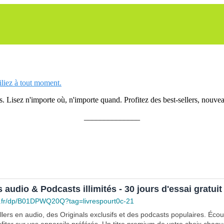
siliez à tout moment.
 Lisez n'importe où, n'importe quand. Profitez des best-sellers, nouveau
______________
s audio & Podcasts illimités - 30 jours d'essai gratuit
.fr/dp/B01DPWQ20Q?tag=livrespourt0c-21
lers en audio, des Originals exclusifs et des podcasts populaires. Éco