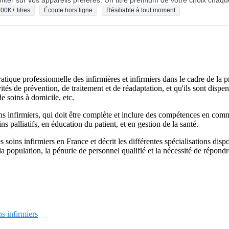
fiter sur vos appareils préférés. Un titre premium de votre choix chaqu
00K+ titres
Écoute hors ligne
Résiliable à tout moment
ratique professionnelle des infirmières et infirmiers dans le cadre de la p
vités de prévention, de traitement et de réadaptation, et qu'ils sont dispen
e soins à domicile, etc.
ins infirmiers, qui doit être complète et inclure des compétences en com
s palliatifs, en éducation du patient, et en gestion de la santé.
s soins infirmiers en France et décrit les différentes spécialisations disp
la population, la pénurie de personnel qualifié et la nécessité de répond
s infirmiers