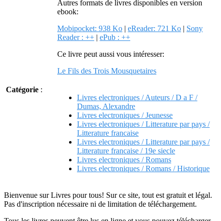
Autres formats de livres disponibles en version
ebook:
Mobipocket: 938 Ko
|
eReader: 721 Ko
|
Sony
Reader : ++
|
ePub : ++
Ce livre peut aussi vous intéresser:
Le Fils des Trois Mousquetaires
Catégorie
:
Livres electroniques / Auteurs / D a F /
Dumas, Alexandre
Livres electroniques / Jeunesse
Livres electroniques / Litterature par pays /
Litterature francaise
Livres electroniques / Litterature par pays /
Litterature francaise / 19e siecle
Livres electroniques / Romans
Livres electroniques / Romans / Historique
Bienvenue sur Livres pour tous! Sur ce site, tout est gratuit et légal.
Pas d'inscription nécessaire ni de limitation de téléchargement.
Tous les livres peuvent être lus en ligne et vous pouvez télécharger