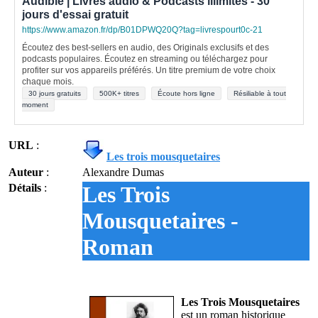
Audible | Livres audio & Podcasts illimités - 30
jours d'essai gratuit
https://www.amazon.fr/dp/B01DPWQ20Q?tag=livrespourt0c-21
Écoutez des best-sellers en audio, des Originals exclusifs et des
podcasts populaires. Écoutez en streaming ou téléchargez pour
profiter sur vos appareils préférés. Un titre premium de votre choix
chaque mois.
30 jours gratuits
500K+ titres
Écoute hors ligne
Résiliable à tout
moment
URL
:
Les trois mousquetaires
Auteur
:
Alexandre Dumas
Détails
:
Les Trois
Mousquetaires -
Roman
Les Trois Mousquetaires
est un roman historique