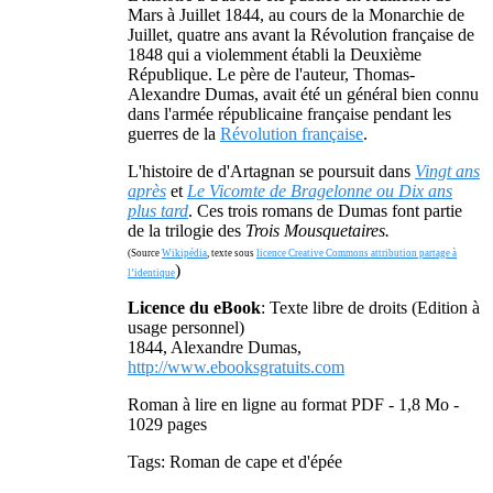
Mars à Juillet 1844, au cours de la Monarchie de
Juillet, quatre ans avant la Révolution française de
1848 qui a violemment établi la Deuxième
République. Le père de l'auteur, Thomas-
Alexandre Dumas, avait été un général bien connu
dans l'armée républicaine française pendant les
guerres de la
Révolution française
.
L'histoire de d'Artagnan se poursuit dans
Vingt ans
après
et
Le Vicomte de Bragelonne ou Dix ans
plus tard
. Ces trois romans de Dumas font partie
de la trilogie des
Trois Mousquetaires.
(Source
Wikipédia
, texte sous
licence Creative Commons attribution partage à
)
l’identique
Licence du eBook
: Texte libre de droits (Edition à
usage personnel)
1844, Alexandre Dumas,
http://www.ebooksgratuits.com
Roman à lire en ligne au format PDF - 1,8 Mo -
1029 pages
Tags: Roman de cape et d'épée