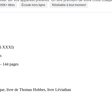
fiter sur vos appareils préférés. Un titre premium de votre choix chaqu
00K+ titres
Écoute hors ligne
Résiliable à tout moment
I à XXXI)
s
 - 144 pages
tique, livre de Thomas Hobbes, livre Léviathan