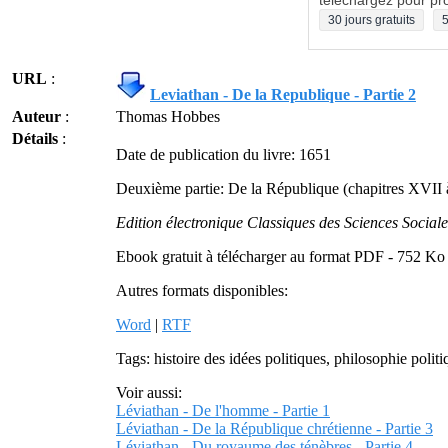
téléchargez pour pro
30 jours gratuits
5
URL
:
Leviathan - De la Republique - Partie 2
Auteur
:
Thomas Hobbes
Détails
:
Date de publication du livre: 1651
Deuxième partie: De la République (chapitres XVI
Edition électronique Classiques des Sciences Sociale
Ebook gratuit à télécharger au format PDF - 752 Ko
Autres formats disponibles:
Word
|
RTF
Tags: histoire des idées politiques, philosophie poli
Voir aussi:
Léviathan - De l'homme - Partie 1
Léviathan - De la République chrétienne - Partie 3
Léviathan - Du royaume des ténèbres - Partie 4