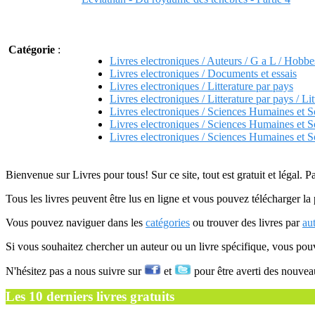
Catégorie
:
Livres electroniques / Auteurs / G a L / Hobb
Livres electroniques / Documents et essais
Livres electroniques / Litterature par pays
Livres electroniques / Litterature par pays / Lit
Livres electroniques / Sciences Humaines et S
Livres electroniques / Sciences Humaines et S
Livres electroniques / Sciences Humaines et So
Bienvenue sur Livres pour tous! Sur ce site, tout est gratuit et légal. P
Tous les livres peuvent être lus en ligne et vous pouvez télécharger la 
Vous pouvez naviguer dans les
catégories
ou trouver des livres par
au
Si vous souhaitez chercher un auteur ou un livre spécifique, vous po
N'hésitez pas a nous suivre sur
et
pour être averti des nouvea
Les 10 derniers livres gratuits