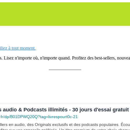
siliez à tout moment.
 Lisez n'importe où, n'importe quand. Profitez des best-sellers, nouveau
______________
s audio & Podcasts illimités - 30 jours d'essai gratuit
.fr/dp/B01DPWQ20Q?tag=livrespourt0c-21
lers en audio, des Originals exclusifs et des podcasts populaires. Éco