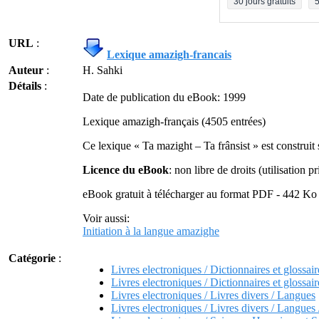
30 jours gratuits
5
URL
:
Lexique amazigh-francais
Auteur
:
H. Sahki
Détails
:
Date de publication du eBook: 1999
Lexique amazigh-français (4505 entrées)
Ce lexique « Ta mazight – Ta frânsist » est construit
Licence du eBook
: non libre de droits (utilisation pr
eBook gratuit à télécharger au format PDF - 442 Ko
Voir aussi:
Initiation à la langue amazighe
Catégorie
:
Livres electroniques / Dictionnaires et glossair
Livres electroniques / Dictionnaires et glossai
Livres electroniques / Livres divers / Langues
Livres electroniques / Livres divers / Langues