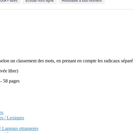
00K+ titres
Écoute hors ligne
Résiliable à tout moment
 selon un classement des mots, en prenant en compte les radicaux séparés 
ivée libre)
 - 58 pages
es
res / Lexiques
 / Langues etrangeres