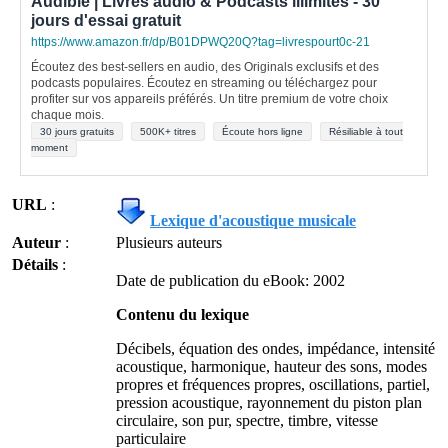
Audible | Livres audio & Podcasts illimités - 30
jours d'essai gratuit
https://www.amazon.fr/dp/B01DPWQ20Q?tag=livrespourt0c-21
Écoutez des best-sellers en audio, des Originals exclusifs et des
podcasts populaires. Écoutez en streaming ou téléchargez pour
profiter sur vos appareils préférés. Un titre premium de votre choix
chaque mois.
30 jours gratuits
500K+ titres
Écoute hors ligne
Résiliable à tout
moment
URL
:
Lexique d'acoustique musicale
Auteur
:
Plusieurs auteurs
Détails
:
Date de publication du eBook: 2002
Contenu du lexique
Décibels, équation des ondes, impédance, intensité
acoustique, harmonique, hauteur des sons, modes
propres et fréquences propres, oscillations, partiel,
pression acoustique, rayonnement du piston plan
circulaire, son pur, spectre, timbre, vitesse
particulaire