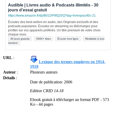
Audible | Livres audio & Podcasts illimités - 30
jours d'essai gratuit
https://www.amazon.fr/dp/B01DPWQ20Q?tag=livrespourt0c-21
Écoutez des best-sellers en audio, des Originals exclusifs et des
podcasts populaires. Écoutez en streaming ou téléchargez pour
profiter sur vos appareils préférés. Un titre premium de votre choix
chaque mois.
30 jours gratuits
500K+ titres
Écoute hors ligne
Résiliable à tout
moment
URL
:
Lexique des termes employes en 1914-
1918
Auteur
:
Plusieurs auteurs
Détails
:
Date de publication: 2006
Edition CRID 14-18
Ebook gratuit à télécharger au format PDF - 573
Ko - 44 pages