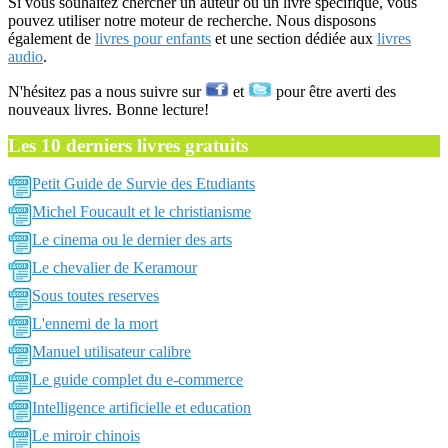
Si vous souhaitez chercher un auteur ou un livre spécifique, vous
pouvez utiliser notre moteur de recherche. Nous disposons
également de
livres pour enfants
et une section dédiée aux
livres
audio
.
N'hésitez pas a nous suivre sur
et
pour être averti des
nouveaux livres. Bonne lecture!
Les 10 derniers livres gratuits
Petit Guide de Survie des Etudiants
Michel Foucault et le christianisme
Le cinema ou le dernier des arts
Le chevalier de Keramour
Sous toutes reserves
L'ennemi de la mort
Manuel utilisateur calibre
Le guide complet du e-commerce
Intelligence artificielle et education
Le miroir chinois