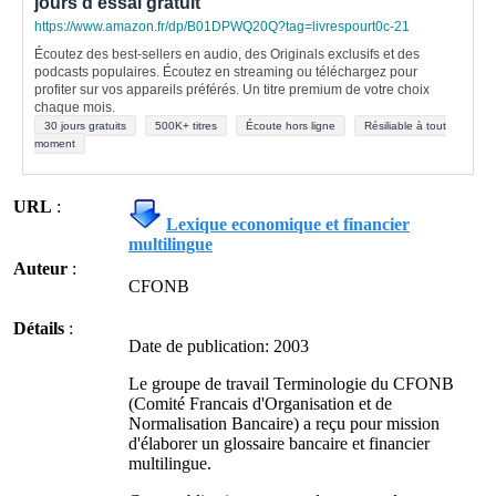
jours d'essai gratuit
https://www.amazon.fr/dp/B01DPWQ20Q?tag=livrespourt0c-21
Écoutez des best-sellers en audio, des Originals exclusifs et des
podcasts populaires. Écoutez en streaming ou téléchargez pour
profiter sur vos appareils préférés. Un titre premium de votre choix
chaque mois.
30 jours gratuits
500K+ titres
Écoute hors ligne
Résiliable à tout
moment
URL
:
Lexique economique et financier
multilingue
Auteur
:
CFONB
Détails
:
Date de publication: 2003
Le groupe de travail Terminologie du CFONB
(Comité Francais d'Organisation et de
Normalisation Bancaire) a reçu pour mission
d'élaborer un glossaire bancaire et financier
multilingue.