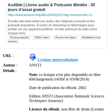
Audible | Livres audio & Podcasts illimités - 30
jours d'essai gratuit
https://www.amazon.fr/dp/B01DPWQ20Q?tag=livrespourt0c-21
Écoutez des best-sellers en audio, des Originals exclusifs et des
podcasts populaires. Écoutez en streaming ou téléchargez pour
profiter sur vos appareils préférés. Un titre premium de votre choix
chaque mois.
30 jours gratuits
500K+ titres
Écoute hors ligne
Résiliable à tout
moment
URL
:
Lexique meteorologique
Auteur
:
ANSTJ
Détails
:
Note
: ce lexique n'est plus disponible en libre
téléchargement (vérifié le 03/08/2014)
Date de publication du eBook: 2002
Edition ANSTJ (Association Nationale Sciences
Techniques Jeunesse)
Licence du eBook
: non libre de droits (Lecture