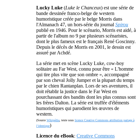
Lucky Luke
(
Luke le Chanceux
) est une série de
bande dessinée franco-belge de western
humoristique créée par le belge Morris dans
l'Almanach 47, un hors-série du journal
Spirou
publié en 1946. Pour le scénario, Morris est aidé, à
partir de l'album no 9 par plusieurs scénaristes,
dont le plus fameux est le français René Goscinny.
Depuis le décès de Morris en 2001, le dessin est
assuré par Achdé.
La série met en scène Lucky Luke, cow-boy
solitaire au Far West, connu pour être « L'homme
qui tire plus vite que son ombre », accompagné
par son cheval Jolly Jumper et la plupart du temps
par le chien Rantanplan. Lors de ses aventures, il
doit rétablir la justice dans le Far West en
pourchassant des bandits dont les plus connus sont
les frères Dalton. La série est truffée d'éléments
humoristiques qui parodient les œuvres de
western.
(Source
Wikipédia
, texte sous
licence Creative Commons attribution partage à
)
l’identique
Licence du eBook
:
Creative Commons