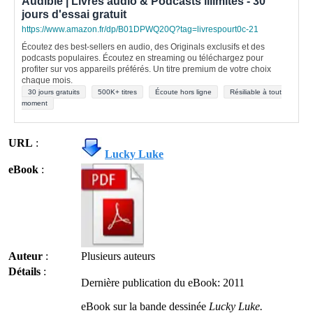
Audible | Livres audio & Podcasts illimités - 30
jours d'essai gratuit
https://www.amazon.fr/dp/B01DPWQ20Q?tag=livrespourt0c-21
Écoutez des best-sellers en audio, des Originals exclusifs et des
podcasts populaires. Écoutez en streaming ou téléchargez pour
profiter sur vos appareils préférés. Un titre premium de votre choix
chaque mois.
30 jours gratuits
500K+ titres
Écoute hors ligne
Résiliable à tout
moment
URL
:
Lucky Luke
eBook
:
Auteur
:
Plusieurs auteurs
Détails
:
Dernière publication du eBook: 2011
eBook sur la bande dessinée
Lucky Luke.