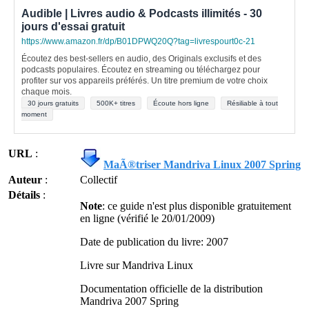
Audible | Livres audio & Podcasts illimités - 30
jours d'essai gratuit
https://www.amazon.fr/dp/B01DPWQ20Q?tag=livrespourt0c-21
Écoutez des best-sellers en audio, des Originals exclusifs et des
podcasts populaires. Écoutez en streaming ou téléchargez pour
profiter sur vos appareils préférés. Un titre premium de votre choix
chaque mois.
30 jours gratuits
500K+ titres
Écoute hors ligne
Résiliable à tout
moment
URL
:
MaÃ®triser Mandriva Linux 2007 Spring
Auteur
:
Collectif
Détails
:
Note
: ce guide n'est plus disponible gratuitement
en ligne (vérifié le 20/01/2009)
Date de publication du livre: 2007
Livre sur Mandriva Linux
Documentation officielle de la distribution
Mandriva 2007 Spring