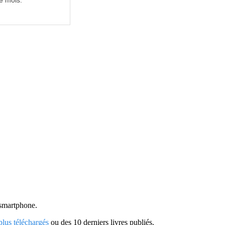
e mois.
u smartphone.
 plus téléchargés
ou des 10 derniers livres publiés.