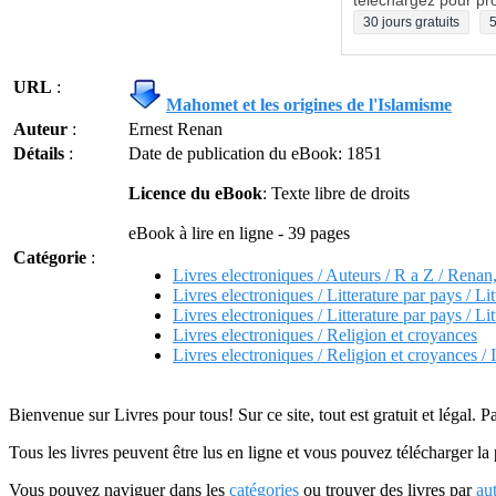
téléchargez pour pro
30 jours gratuits
5
URL
:
Mahomet et les origines de l'Islamisme
Auteur
:
Ernest Renan
Détails
:
Date de publication du eBook: 1851
Licence du eBook
: Texte libre de droits
eBook à lire en ligne - 39 pages
Catégorie
:
Livres electroniques / Auteurs / R a Z / Renan
Livres electroniques / Litterature par pays / Lit
Livres electroniques / Litterature par pays / Lit
Livres electroniques / Religion et croyances
Livres electroniques / Religion et croyances / 
Bienvenue sur Livres pour tous! Sur ce site, tout est gratuit et légal. P
Tous les livres peuvent être lus en ligne et vous pouvez télécharger la 
Vous pouvez naviguer dans les
catégories
ou trouver des livres par
au