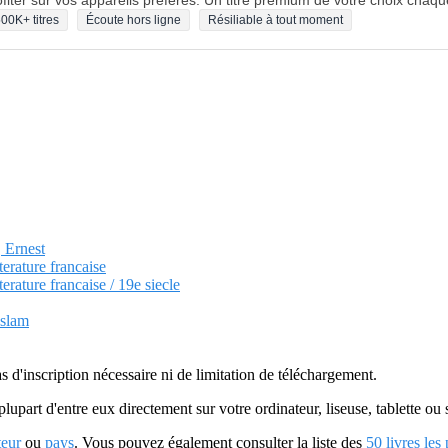
fiter sur vos appareils préférés. Un titre premium de votre choix chaqu
00K+ titres
Écoute hors ligne
Résiliable à tout moment
, Ernest
terature francaise
terature francaise / 19e siecle
Islam
as d'inscription nécessaire ni de limitation de téléchargement.
plupart d'entre eux directement sur votre ordinateur, liseuse, tablette o
teur
ou
pays
. Vous pouvez également consulter la liste des
50 livres les