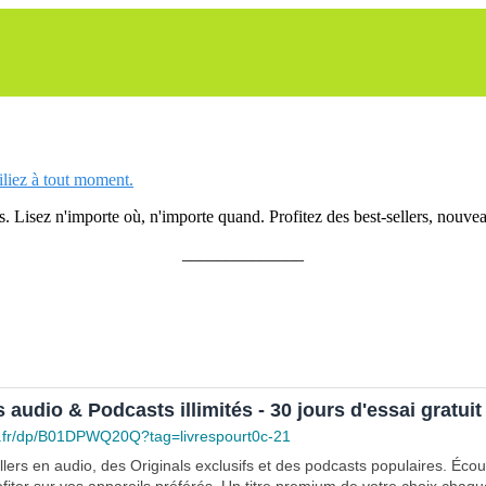
siliez à tout moment.
 Lisez n'importe où, n'importe quand. Profitez des best-sellers, nouveau
______________
s audio & Podcasts illimités - 30 jours d'essai gratuit
.fr/dp/B01DPWQ20Q?tag=livrespourt0c-21
lers en audio, des Originals exclusifs et des podcasts populaires. Éco