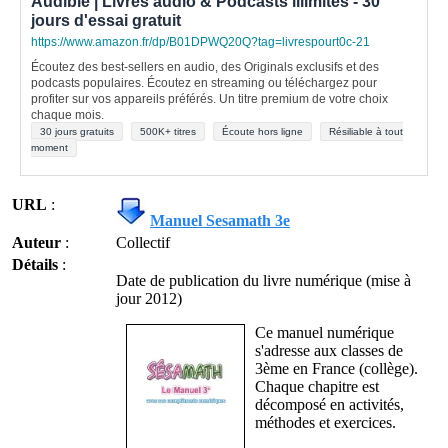
Audible | Livres audio & Podcasts illimités - 30
jours d'essai gratuit
https://www.amazon.fr/dp/B01DPWQ20Q?tag=livrespourt0c-21
Écoutez des best-sellers en audio, des Originals exclusifs et des
podcasts populaires. Écoutez en streaming ou téléchargez pour
profiter sur vos appareils préférés. Un titre premium de votre choix
chaque mois.
30 jours gratuits
500K+ titres
Écoute hors ligne
Résiliable à tout
moment
URL
:
Manuel Sesamath 3e
Auteur
:
Collectif
Détails
:
Date de publication du livre numérique (mise à
jour 2012)
Ce manuel numérique
s'adresse aux classes de
3ème en France (collège).
Chaque chapitre est
décomposé en activités,
méthodes et exercices.