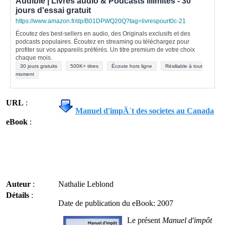
Audible | Livres audio & Podcasts illimités - 30
jours d'essai gratuit
https://www.amazon.fr/dp/B01DPWQ20Q?tag=livrespourt0c-21
Écoutez des best-sellers en audio, des Originals exclusifs et des
podcasts populaires. Écoutez en streaming ou téléchargez pour
profiter sur vos appareils préférés. Un titre premium de votre choix
chaque mois.
30 jours gratuits
500K+ titres
Écoute hors ligne
Résiliable à tout
moment
URL
:
Manuel d'impÃ´t des societes au Canada
eBook
:
Auteur
:
Nathalie Leblond
Détails
:
Date de publication du eBook: 2007
Le présent
Manuel d'impôt