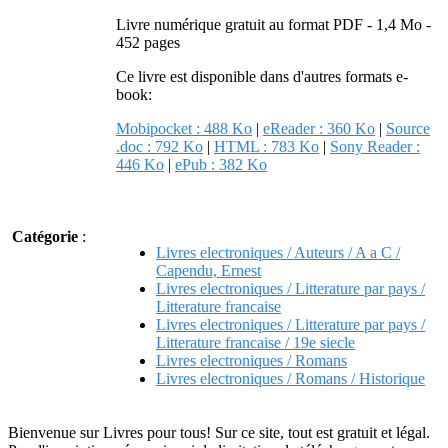
Livre numérique gratuit au format PDF - 1,4 Mo -
452 pages
Ce livre est disponible dans d'autres formats e-
book:
Mobipocket : 488 Ko
|
eReader : 360 Ko
|
Source
.doc : 792 Ko
|
HTML : 783 Ko
|
Sony Reader :
446 Ko
|
ePub : 382 Ko
Catégorie
:
Livres electroniques / Auteurs / A a C /
Capendu, Ernest
Livres electroniques / Litterature par pays /
Litterature francaise
Livres electroniques / Litterature par pays /
Litterature francaise / 19e siecle
Livres electroniques / Romans
Livres electroniques / Romans / Historique
Bienvenue sur Livres pour tous! Sur ce site, tout est gratuit et légal.