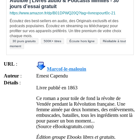
Audible | Livres audio & Podcasts illimités - 30
jours d'essai gratuit
https://www.amazon.fr/dp/B01DPWQ20Q?tag=livrespourt0c-21
Écoutez des best-sellers en audio, des Originals exclusifs et des
podcasts populaires. Écoutez en streaming ou téléchargez pour
profiter sur vos appareils préférés. Un titre premium de votre choix
chaque mois.
30 jours gratuits
500K+ titres
Écoute hors ligne
Résiliable à tout
moment
URL
:
Marcof-le-malouin
Auteur
:
Ernest Capendu
Détails
:
Livre publié en 1863
Ce roman a pour toile de fond la révolte de
Vendée pendant la Révolution française. Une
femme aimée par deux hommes, des enlèvements,
embuscades, batailles, tous les ingrédients sont là
pour passer un bon moment...
(Source eBooksgratuits.com)
Édition groupe Ebooks libres et gratuits.