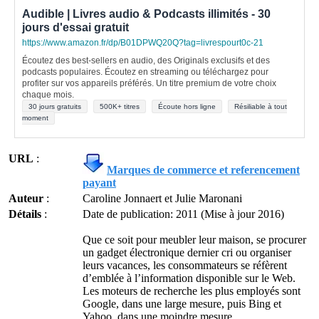
Audible | Livres audio & Podcasts illimités - 30
jours d'essai gratuit
https://www.amazon.fr/dp/B01DPWQ20Q?tag=livrespourt0c-21
Écoutez des best-sellers en audio, des Originals exclusifs et des
podcasts populaires. Écoutez en streaming ou téléchargez pour
profiter sur vos appareils préférés. Un titre premium de votre choix
chaque mois.
30 jours gratuits
500K+ titres
Écoute hors ligne
Résiliable à tout
moment
URL
:
Marques de commerce et referencement
payant
Auteur
:
Caroline Jonnaert et Julie Maronani
Détails
:
Date de publication: 2011 (Mise à jour 2016)
Que ce soit pour meubler leur maison, se procurer
un gadget électronique dernier cri ou organiser
leurs vacances, les consommateurs se réfèrent
d’emblée à l’information disponible sur le Web.
Les moteurs de recherche les plus employés sont
Google, dans une large mesure, puis Bing et
Yahoo, dans une moindre mesure.