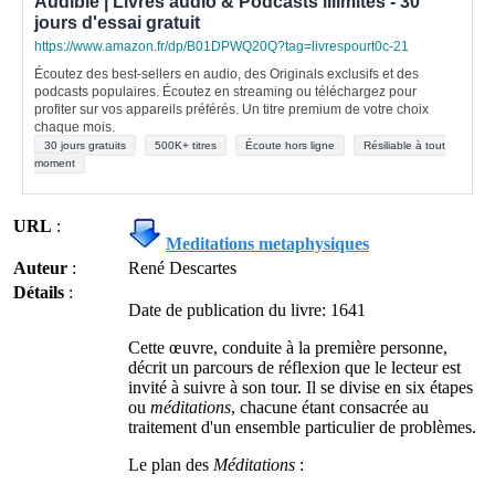
Audible | Livres audio & Podcasts illimités - 30
jours d'essai gratuit
https://www.amazon.fr/dp/B01DPWQ20Q?tag=livrespourt0c-21
Écoutez des best-sellers en audio, des Originals exclusifs et des
podcasts populaires. Écoutez en streaming ou téléchargez pour
profiter sur vos appareils préférés. Un titre premium de votre choix
chaque mois.
30 jours gratuits
500K+ titres
Écoute hors ligne
Résiliable à tout
moment
URL
:
Meditations metaphysiques
Auteur
:
René Descartes
Détails
:
Date de publication du livre: 1641
Cette œuvre, conduite à la première personne,
décrit un parcours de réflexion que le lecteur est
invité à suivre à son tour. Il se divise en six étapes
ou
méditations
, chacune étant consacrée au
traitement d'un ensemble particulier de problèmes.
Le plan des
Méditations
: