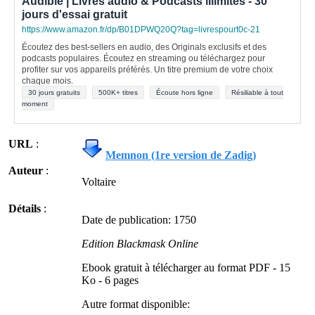
Audible | Livres audio & Podcasts illimités - 30
jours d'essai gratuit
https://www.amazon.fr/dp/B01DPWQ20Q?tag=livrespourt0c-21
Écoutez des best-sellers en audio, des Originals exclusifs et des
podcasts populaires. Écoutez en streaming ou téléchargez pour
profiter sur vos appareils préférés. Un titre premium de votre choix
chaque mois.
30 jours gratuits
500K+ titres
Écoute hors ligne
Résiliable à tout
moment
URL
:
Memnon (1re version de Zadig)
Auteur
:
Voltaire
Détails
:
Date de publication: 1750
Edition
Blackmask Online
Ebook gratuit à télécharger au format PDF - 15
Ko - 6 pages
Autre format disponible: