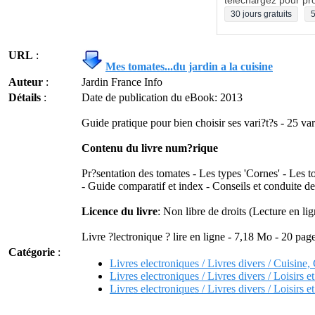
téléchargez pour pro
30 jours gratuits
5
URL
:
Mes tomates...du jardin a la cuisine
Auteur
:
Jardin France Info
Détails
:
Date de publication du eBook: 2013
Guide pratique pour bien choisir ses vari?t?s - 25 var
Contenu du livre num?rique
Pr?sentation des tomates - Les types 'Cornes' - Les 
- Guide comparatif et index - Conseils et conduite de
Licence du livre
: Non libre de droits (Lecture en lig
Livre ?lectronique ? lire en ligne - 7,18 Mo - 20 pag
Catégorie
:
Livres electroniques / Livres divers / Cuisine
Livres electroniques / Livres divers / Loisirs e
Livres electroniques / Livres divers / Loisirs e