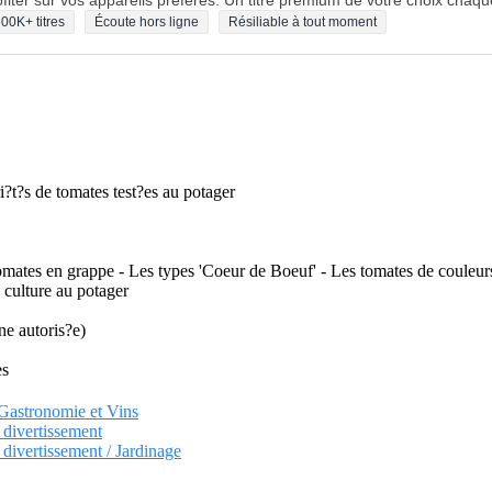
fiter sur vos appareils préférés. Un titre premium de votre choix chaqu
00K+ titres
Écoute hors ligne
Résiliable à tout moment
i?t?s de tomates test?es au potager
tomates en grappe - Les types 'Coeur de Boeuf' - Les tomates de couleu
 culture au potager
ne autoris?e)
es
, Gastronomie et Vins
t divertissement
t divertissement / Jardinage