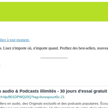
siliez à tout moment.
 Lisez n'importe où, n'importe quand. Profitez des best-sellers, nouveau
______________
s
s audio & Podcasts illimités - 30 jours d'essai gratuit
.fr/dp/B01DPWQ20Q?tag=livrespourt0c-21
lers en audio, des Originals exclusifs et des podcasts populaires. Éco