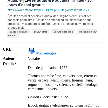
Audible | Livres audio & Podcasts illimités - 30
jours d'essai gratuit
https://www.amazon.fr/dp/B01DPWQ20Q?tag=livrespourt0c-21
Écoutez des best-sellers en audio, des Originals exclusifs et des
podcasts populaires. Écoutez en streaming ou téléchargez pour
profiter sur vos appareils préférés. Un titre premium de votre choix
chaque mois.
30 jours gratuits
500K+ titres
Écoute hors ligne
Résiliable à tout
moment
URL
:
Micromegas
Auteur
:
Voltaire
Détails
:
Date de publication: 1752
Thèmes abordés: âme, conversation, erreur et
vérité, espace, géant, guerre, homme, nain,
orgueil, philosophe, science, société, théologie
chrétienne, univers
Edition
Blackmask Online
Ebook gratuit à télécharger au format PDF - 38