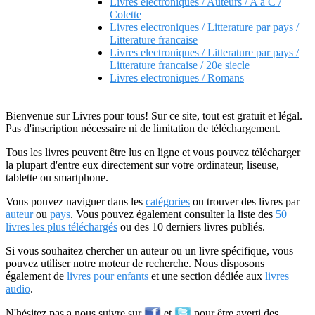
Livres electroniques / Auteurs / A a C /
Colette
Livres electroniques / Litterature par pays /
Litterature francaise
Livres electroniques / Litterature par pays /
Litterature francaise / 20e siecle
Livres electroniques / Romans
Bienvenue sur Livres pour tous! Sur ce site, tout est gratuit et légal.
Pas d'inscription nécessaire ni de limitation de téléchargement.
Tous les livres peuvent être lus en ligne et vous pouvez télécharger
la plupart d'entre eux directement sur votre ordinateur, liseuse,
tablette ou smartphone.
Vous pouvez naviguer dans les
catégories
ou trouver des livres par
auteur
ou
pays
. Vous pouvez également consulter la liste des
50
livres les plus téléchargés
ou des 10 derniers livres publiés.
Si vous souhaitez chercher un auteur ou un livre spécifique, vous
pouvez utiliser notre moteur de recherche. Nous disposons
également de
livres pour enfants
et une section dédiée aux
livres
audio
.
N'hésitez pas a nous suivre sur
et
pour être averti des