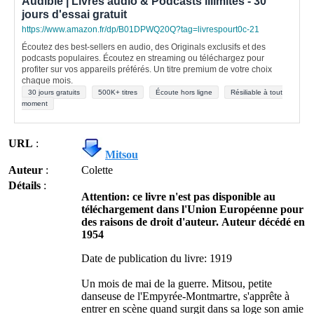
Audible | Livres audio & Podcasts illimités - 30
jours d'essai gratuit
https://www.amazon.fr/dp/B01DPWQ20Q?tag=livrespourt0c-21
Écoutez des best-sellers en audio, des Originals exclusifs et des
podcasts populaires. Écoutez en streaming ou téléchargez pour
profiter sur vos appareils préférés. Un titre premium de votre choix
chaque mois.
30 jours gratuits
500K+ titres
Écoute hors ligne
Résiliable à tout
moment
URL
:
Mitsou
Auteur
:
Colette
Détails
:
Attention: ce livre n'est pas disponible au
téléchargement dans l'Union Européenne pour
des raisons de droit d'auteur. Auteur décédé en
1954
Date de publication du livre: 1919
Un mois de mai de la guerre. Mitsou, petite
danseuse de l'Empyrée-Montmartre, s'apprête à
entrer en scène quand surgit dans sa loge son amie