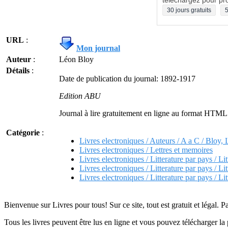
téléchargez pour pro
30 jours gratuits
5
URL
:
Mon journal
Auteur
:
Léon Bloy
Détails
:
Date de publication du journal: 1892-1917
Edition ABU
Journal à lire gratuitement en ligne au format HTM
Catégorie
:
Livres electroniques / Auteurs / A a C / Bloy,
Livres electroniques / Lettres et memoires
Livres electroniques / Litterature par pays / Lit
Livres electroniques / Litterature par pays / Lit
Livres electroniques / Litterature par pays / Lit
Bienvenue sur Livres pour tous! Sur ce site, tout est gratuit et légal. P
Tous les livres peuvent être lus en ligne et vous pouvez télécharger la 