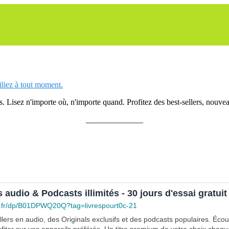
siliez à tout moment.
 Lisez n'importe où, n'importe quand. Profitez des best-sellers, nouveau
______________
s audio & Podcasts illimités - 30 jours d'essai gratuit
.fr/dp/B01DPWQ20Q?tag=livrespourt0c-21
lers en audio, des Originals exclusifs et des podcasts populaires. Éco