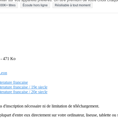
fiter sur vos appareils préférés. Un titre premium de votre choix chaqu
00K+ titres
Écoute hors ligne
Résiliable à tout moment
L - 471 Ko
 Leon
terature francaise
terature francaise / 19e siecle
terature francaise / 20e siecle
as d'inscription nécessaire ni de limitation de téléchargement.
plupart d'entre eux directement sur votre ordinateur, liseuse, tablette o