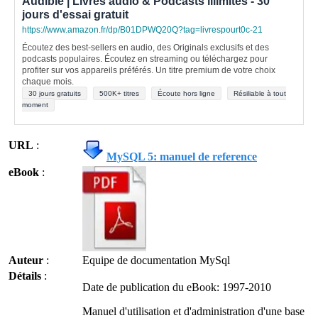
Audible | Livres audio & Podcasts illimités - 30
jours d'essai gratuit
https://www.amazon.fr/dp/B01DPWQ20Q?tag=livrespourt0c-21
Écoutez des best-sellers en audio, des Originals exclusifs et des
podcasts populaires. Écoutez en streaming ou téléchargez pour
profiter sur vos appareils préférés. Un titre premium de votre choix
chaque mois.
30 jours gratuits
500K+ titres
Écoute hors ligne
Résiliable à tout
moment
URL
:
MySQL 5: manuel de reference
eBook
:
Auteur
:
Equipe de documentation MySql
Détails
:
Date de publication du eBook: 1997-2010
Manuel d'utilisation et d'administration d'une base