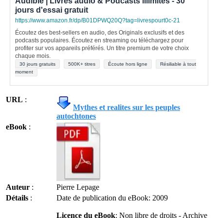
Audible | Livres audio & Podcasts illimités - 30
jours d'essai gratuit
https://www.amazon.fr/dp/B01DPWQ20Q?tag=livrespourt0c-21
Écoutez des best-sellers en audio, des Originals exclusifs et des
podcasts populaires. Écoutez en streaming ou téléchargez pour
profiter sur vos appareils préférés. Un titre premium de votre choix
chaque mois.
30 jours gratuits
500K+ titres
Écoute hors ligne
Résiliable à tout
moment
URL
:
Mythes et realites sur les peuples
autochtones
eBook
:
Auteur
:
Pierre Lepage
Détails
:
Date de publication du eBook: 2009
Licence du eBook
: Non libre de droits - Archive