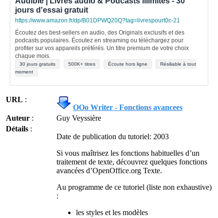
Audible | Livres audio & Podcasts illimités - 30
jours d'essai gratuit
https://www.amazon.fr/dp/B01DPWQ20Q?tag=livrespourt0c-21
Écoutez des best-sellers en audio, des Originals exclusifs et des
podcasts populaires. Écoutez en streaming ou téléchargez pour
profiter sur vos appareils préférés. Un titre premium de votre choix
chaque mois.
30 jours gratuits
500K+ titres
Écoute hors ligne
Résiliable à tout
moment
URL
:
OOo Writer - Fonctions avancees
Auteur
:
Guy Veyssière
Détails
:
Date de publication du tutoriel: 2003
Si vous maîtrisez les fonctions habituelles d’un
traitement de texte, découvrez quelques fonctions
avancées d’OpenOffice.org Texte.
Au programme de ce tutoriel (liste non exhaustive)
:
les styles et les modèles