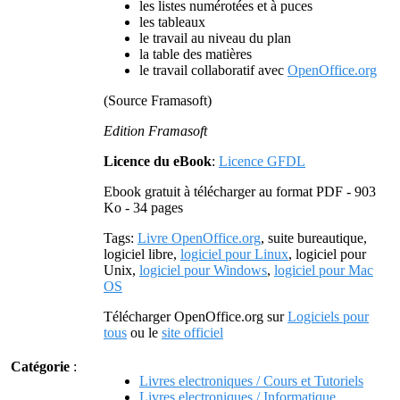
les listes numérotées et à puces
les tableaux
le travail au niveau du plan
la table des matières
le travail collaboratif avec
OpenOffice.org
(Source Framasoft)
Edition Framasoft
Licence du eBook
:
Licence GFDL
Ebook gratuit à télécharger au format PDF - 903
Ko - 34 pages
Tags:
Livre OpenOffice.org
, suite bureautique,
logiciel libre,
logiciel pour Linux
, logiciel pour
Unix,
logiciel pour Windows
,
logiciel pour Mac
OS
Télécharger OpenOffice.org sur
Logiciels pour
tous
ou le
site officiel
Catégorie
:
Livres electroniques / Cours et Tutoriels
Livres electroniques / Informatique