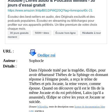
Audible | Livres audio & Podcasts illimités - 30
jours d'essai gratuit
https://www.amazon.fr/dp/B01DPWQ20Q?tag=livrespourt0c-21
Écoutez des best-sellers en audio, des Originals exclusifs et des
podcasts populaires. Écoutez en streaming ou téléchargez pour
profiter sur vos appareils préférés. Un titre premium de votre choix
chaque mois.
30 jours gratuits
500K+ titres
Écoute hors ligne
Résiliable à tout
moment
URL
:
Oedipe roi
Auteur
:
Sophocle
Détails
:
Dans l'épisode traité par la tragédie, Œdipe, pour
avoir débarrassé Thèbes de la Sphinge en donnant
réponse à l'énigme posée, a reçu le trône de
Thèbes et pris Jocaste, la reine veuve, comme
épouse. Quand on découvre qu'il est le fils de la
même Jocaste et du roi précédent, Laïos (qu'il a
assassiné), Œdipe se crève les yeux et Jocaste se
suicide.
(Source
Wikipédia
, texte de description sous
licence de documentation libre
GNU
(GFDL))