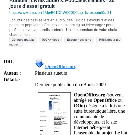
Audible | Livres audio & Podcasts illimités - 30
jours d'essai gratuit
https://www.amazon.fr/dp/B01DPWQ20Q?tag=livrespourt0c-21
Écoutez des best-sellers en audio, des Originals exclusifs et des
podcasts populaires. Écoutez en streaming ou téléchargez pour
profiter sur vos appareils préférés. Un titre premium de votre choix
chaque mois.
30 jours gratuits
500K+ titres
Écoute hors ligne
Résiliable à tout
moment
URL
:
OpenOffice.org
Auteur
:
Plusieurs auteurs
Détails
:
Dernière publication du eBook: 2009
OpenOffice.org
(souvent
abrégé en
OpenOffice
ou
OOo
) désigne à la fois une
suite bureautique libre, une
communauté de
développeurs, et le site
Internet hébergeant
l’ensemble du projet. Le but