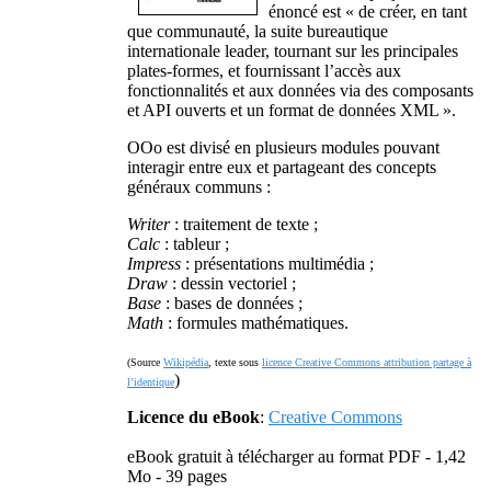
énoncé est « de créer, en tant
que communauté, la suite bureautique
internationale leader, tournant sur les principales
plates-formes, et fournissant l’accès aux
fonctionnalités et aux données via des composants
et API ouverts et un format de données XML ».
OOo est divisé en plusieurs modules pouvant
interagir entre eux et partageant des concepts
généraux communs :
Writer
: traitement de texte ;
Calc
: tableur ;
Impress
: présentations multimédia ;
Draw
: dessin vectoriel ;
Base
: bases de données ;
Math
: formules mathématiques.
(Source
Wikipédia
, texte sous
licence Creative Commons attribution partage à
)
l’identique
Licence du eBook
:
Creative Commons
eBook gratuit à télécharger au format PDF - 1,42
Mo - 39 pages